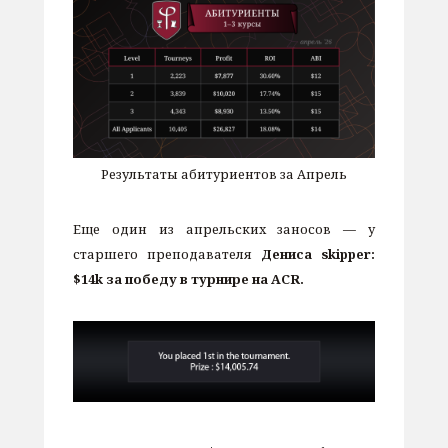
Результаты абитуриентов за Апрель
Еще один из апрельских заносов — у
старшего преподавателя
Дениса skipper:
$14k за победу в турнире на ACR.