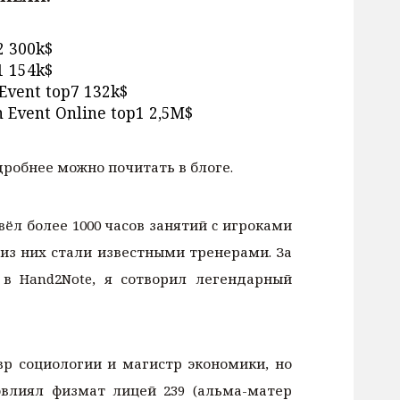
2 300k$
1 154k$
Event top7 132k$
 Event Online top1 2,5M$
робнее можно почитать в блоге.
вёл более 1000 часов занятий c игроками
из них стали известными тренерами. За
 в Hand2Note, я сотворил легендарный
вр социологии и магистр экономики, но
овлиял физмат лицей 239 (альма-матер