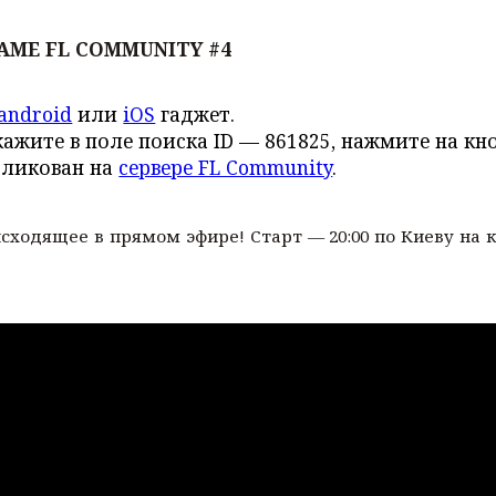
AME FL COMMUNITY #4
android
или
iOS
гаджет.
кажите в поле поиска ID — 861825, нажмите на кноп
бликован на
сервере FL Community
.
оисходящее в прямом эфире! Старт — 20:00 по Киеву на 