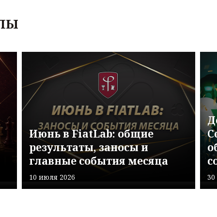
ЛЫ
Д
Июнь в FiatLab: общие
C
результаты, заносы и
о
главные события месяца
с
10 июля 2026
30