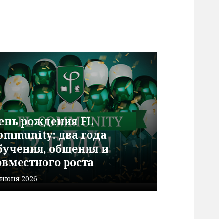
ень рождения FL
ommunity: два года
бучения, общения и
овместного роста
 июня 2026