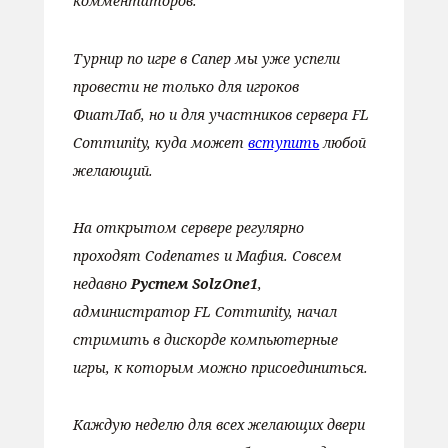
комментаторов.
Турнир по игре в Сапер мы уже успели
провести не только для игроков
ФиатЛаб, но и для участников сервера FL
Community, куда может
вступить
любой
желающий.
На открытом сервере регулярно
проходят Codenames и Мафия. Совсем
недавно
Рустем SolzOne1
,
администратор FL Community, начал
стримить в дискорде компьютерные
игры, к которым можно присоединиться.
Каждую неделю для всех желающих двери