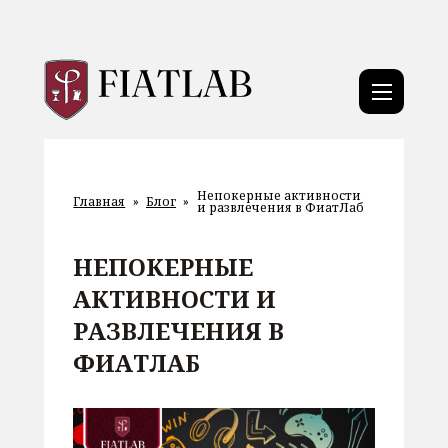
Непокерные активности
Главная
»
Блог
»
и развлечения в ФиатЛаб
НЕПОКЕРНЫЕ
АКТИВНОСТИ И
РАЗВЛЕЧЕНИЯ В
ФИАТЛАБ