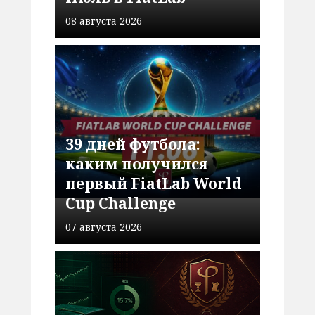
08 августа 2026
39 дней футбола:
каким получился
первый FiatLab World
Cup Challenge
07 августа 2026