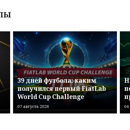
ЛЫ
39 дней футбола: каким
H
получился первый FiatLab
п
World Cup Challenge
п
07 августа 2026
04